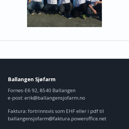
Ballangen Sjøfarm
Fornes-E6 92, 8540 Ballangen
e-post:
erik@ballangensjofarm.no
Faktura: fortrinnsvis som EHF eller i pdf til
ballangensjofarm@faktura.poweroffice.net