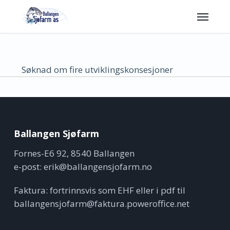
Skip
Menu
to
main
content
Søknad om fire utviklingskonsesjoner
Ballangen Sjøfarm
Fornes-E6 92, 8540 Ballangen
e-post:
erik@ballangensjofarm.no
Faktura: fortrinnsvis som EHF eller i pdf til
ballangensjofarm@faktura.poweroffice.net