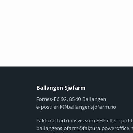
Ballangen Sjøfarm
Fornes-E6 92, 8540 Ballangen
e-post:
erik@ballangensjofarm.no
Faktura: fortrinnsvis som EHF eller i pdf t
ballangensjofarm@faktura.poweroffice.n