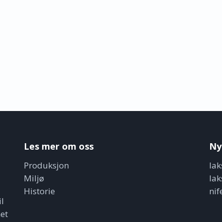
Les mer om oss
Ny
Produksjon
lak
Miljø
lak
Historie
nif
il
et