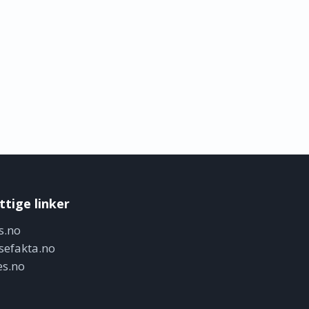
ttige linker
s.no
sefakta.no
es.no